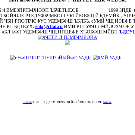
Б й ВМБЗПРПМХЮОП ЪБЧЕТЫЕОБ ____________1999 ЗПД
УФТБОЙЮЛЕ РТЕДУФБЧМЕОЩ ЧБТЙБОФЩ ЙЪДЕМЙК , УПЧЕ
Й ЧБН РПОТБЧСФУС УДЕМБФШ ЪБЛБЪ. еУМЙ ЧЩ ЙЭЕФ
Е РП БДТЕУХ:
eola@chat.ru
ЙМЙ РТПУФП ЛМЙЛОХЧ ОБ 
У. лБЛ ЬФП УДЕМБФШ ЧЩ НПЦЕФЕ ХЪОБФШ МЙВП
ЪДЕУ
Chat.ru
ТЕЛПНЕОДХЕФ: ФПЧБТЩ ЙЪ лЙФБС ОБ УБКФЕ
Asia.ru
!