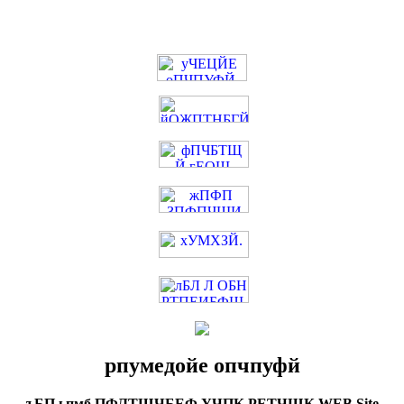
рпумедойе опчпуфй
ъБП ьпмб ПФЛТЩЧБЕФ УЧПК РЕТЧЩК WEB Site